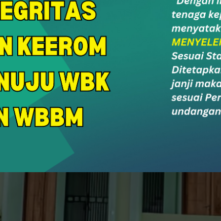
r Care
SurNi
PPID
Soc
an & Konsultasi
Survey Alumni
PPID MAN Keerom
Socia
Portal Berita MAN Keerom