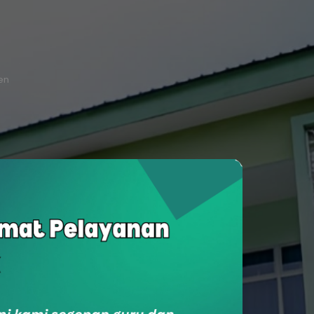
ten
SukaSam
Survey Kepuasan Masyarakat