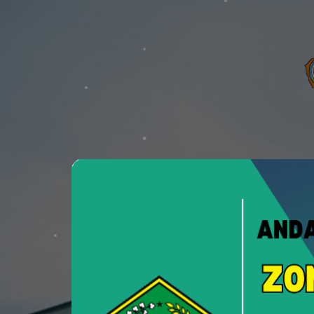
PTSP
Pelayanan Terpadu Satu Pint