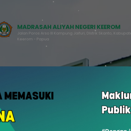
MADRASAH ALIYAH NEGERI KEEROM
Jalan Poros Arso III Kampung Jaifuri, DIstrik Skanto, Kabupa
Keerom - Papua
RDM
PPDB
u
Rapor Digital Madrasah
Penerimaan Peserta Didik Baru