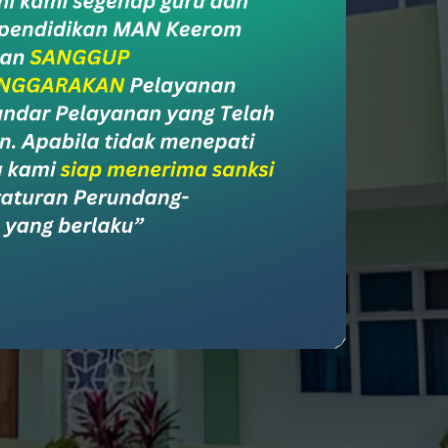
ial Media
l Media Madrasah