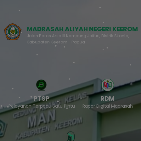
MADRASAH ALIYAH NEGERI KEEROM
Jalan Poros Arso III Kampung Jaifuri, DIstrik Skanto,
Kabupaten Keerom - Papua
PTSP
RDM
Pelayanan Terpadu Satu Pintu
Rapor Digital Madrasah