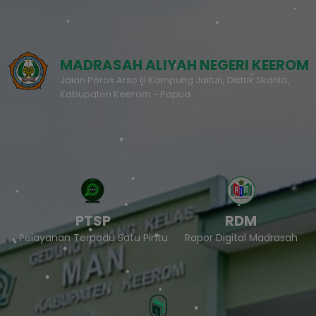
MADRASAH ALIYAH NEGERI KEEROM
Jalan Poros Arso III Kampung Jaifuri, DIstrik Skanto,
Kabupaten Keerom - Papua
PTSP
RDM
Pelayanan Terpadu Satu Pintu
Rapor Digital Madrasah