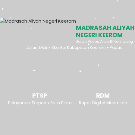
MADRASAH ALIYAH
NEGERI KEEROM
Jalan Poros Arso III Kampung
Jaifuri, DIstrik Skanto, Kabupaten Keerom - Papua
PTSP
RDM
Pelayanan Terpadu Satu Pintu
Rapor Digital Madrasah