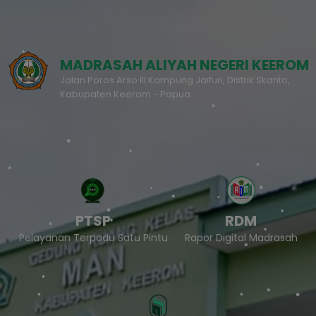
MADRASAH ALIYAH NEGERI KEEROM
Jalan Poros Arso III Kampung Jaifuri, DIstrik Skanto,
Kabupaten Keerom - Papua
PTSP
RDM
Pelayanan Terpadu Satu Pintu
Rapor Digital Madrasah