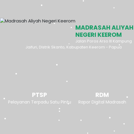
MADRASAH ALIYAH
NEGERI KEEROM
Jalan Poros Arso III Kampung
Jaifuri, DIstrik Skanto, Kabupaten Keerom - Papua
PTSP
RDM
Pelayanan Terpadu Satu Pintu
Rapor Digital Madrasah