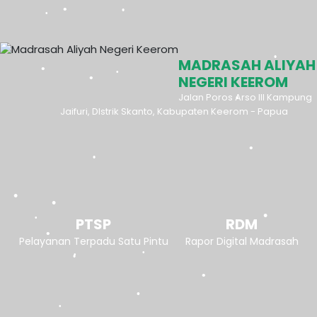
MADRASAH ALIYAH
NEGERI KEEROM
Jalan Poros Arso III Kampung
Jaifuri, DIstrik Skanto, Kabupaten Keerom - Papua
PTSP
RDM
Pelayanan Terpadu Satu Pintu
Rapor Digital Madrasah