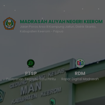
MADRASAH ALIYAH NEGERI KEEROM
Jalan Poros Arso III Kampung Jaifuri, DIstrik Skanto,
Kabupaten Keerom - Papua
PTSP
RDM
Pelayanan Terpadu Satu Pintu
Rapor Digital Madrasah