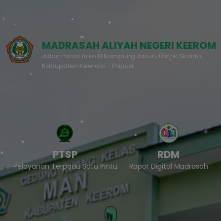
MADRASAH ALIYAH NEGERI KEEROM
Jalan Poros Arso III Kampung Jaifuri, DIstrik Skanto,
Kabupaten Keerom - Papua
PTSP
RDM
Pelayanan Terpadu Satu Pintu
Rapor Digital Madrasah