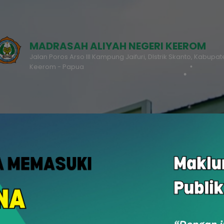
MADRASAH ALIYAH NEGERI KEEROM
Jalan Poros Arso III Kampung Jaifuri, DIstrik Skanto, Kabupa
Keerom - Papua
RDM
PPDB
u
Rapor Digital Madrasah
Penerimaan Peserta Didik Baru