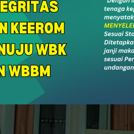
r Care
SurNi
PPID
Soc
an & Konsultasi
Survey Alumni
PPID MAN Keerom
Socia
Portal Berita MAN Keerom