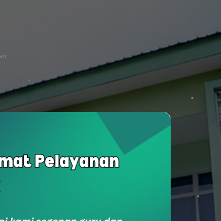
ten
SukaSam
Survey Kepuasan Masyarakat