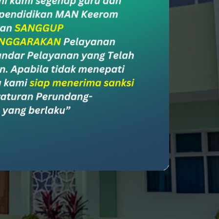
ial Media
l Media Madrasah