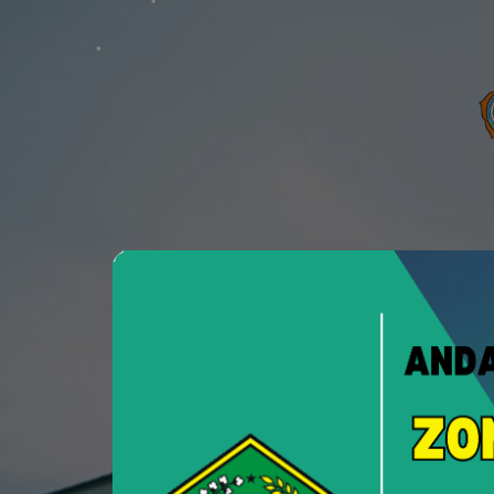
PTSP
Pelayanan Terpadu Satu Pint