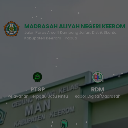
MADRASAH ALIYAH NEGERI KEEROM
Jalan Poros Arso III Kampung Jaifuri, DIstrik Skanto,
Kabupaten Keerom - Papua
PTSP
RDM
Pelayanan Terpadu Satu Pintu
Rapor Digital Madrasah