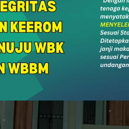
r Care
SurNi
PPID
Soc
an & Konsultasi
Survey Alumni
PPID MAN Keerom
Socia
Portal Berita MAN Keerom