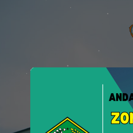
PTSP
Pelayanan Terpadu Satu Pint