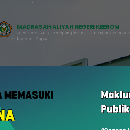
MADRASAH ALIYAH NEGERI KEEROM
Jalan Poros Arso III Kampung Jaifuri, DIstrik Skanto, Kabupa
Keerom - Papua
RDM
PPDB
u
Rapor Digital Madrasah
Penerimaan Peserta Didik Baru