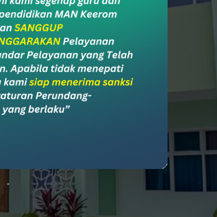
ial Media
l Media Madrasah