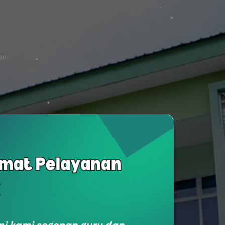
ten
SukaSam
Survey Kepuasan Masyarakat