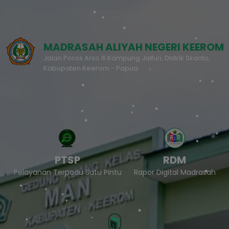
MADRASAH ALIYAH NEGERI KEEROM
Jalan Poros Arso III Kampung Jaifuri, DIstrik Skanto,
Kabupaten Keerom - Papua
PTSP
RDM
Pelayanan Terpadu Satu Pintu
Rapor Digital Madrasah