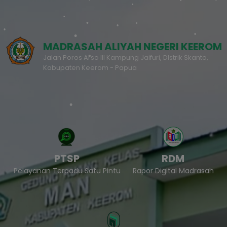
MADRASAH ALIYAH NEGERI KEEROM
Jalan Poros Arso III Kampung Jaifuri, DIstrik Skanto,
Kabupaten Keerom - Papua
PTSP
RDM
Pelayanan Terpadu Satu Pintu
Rapor Digital Madrasah