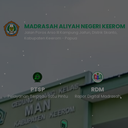
MADRASAH ALIYAH NEGERI KEEROM
Jalan Poros Arso III Kampung Jaifuri, DIstrik Skanto,
Kabupaten Keerom - Papua
PTSP
RDM
Pelayanan Terpadu Satu Pintu
Rapor Digital Madrasah