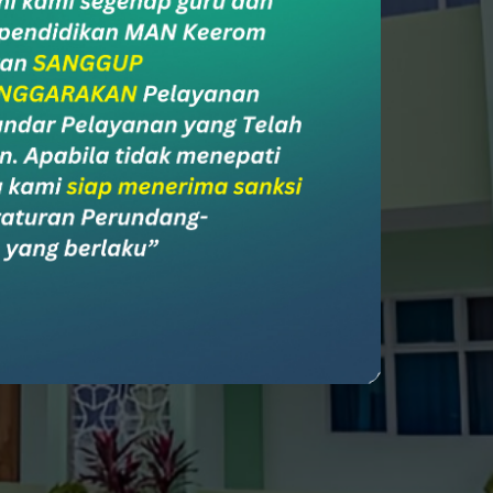
ial Media
l Media Madrasah