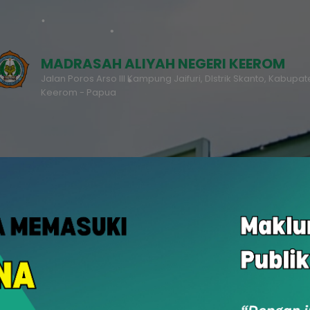
MADRASAH ALIYAH NEGERI KEEROM
Jalan Poros Arso III Kampung Jaifuri, DIstrik Skanto, Kabupa
Keerom - Papua
RDM
PPDB
u
Rapor Digital Madrasah
Penerimaan Peserta Didik Baru