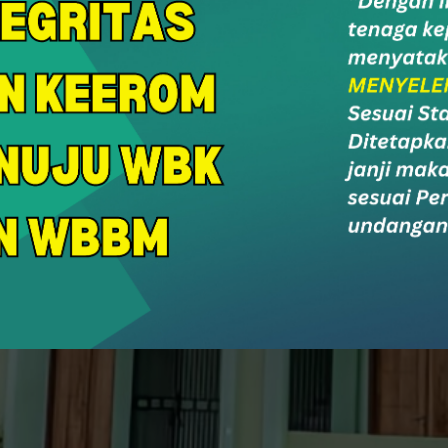
r Care
SurNi
PPID
Soc
an & Konsultasi
Survey Alumni
PPID MAN Keerom
Socia
Portal Berita MAN Keerom