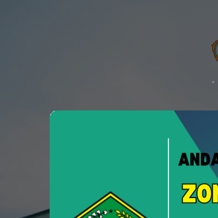
PTSP
Pelayanan Terpadu Satu Pint