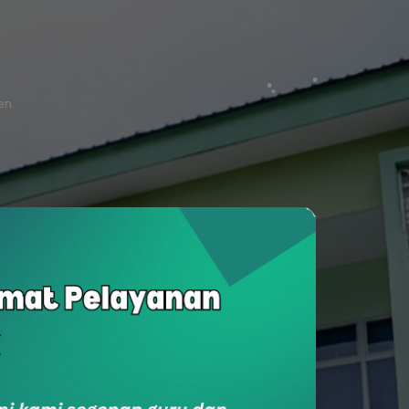
ten
SukaSam
Survey Kepuasan Masyarakat