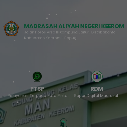
MADRASAH ALIYAH NEGERI KEEROM
Jalan Poros Arso III Kampung Jaifuri, DIstrik Skanto,
Kabupaten Keerom - Papua
PTSP
RDM
Pelayanan Terpadu Satu Pintu
Rapor Digital Madrasah