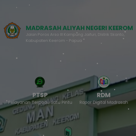
MADRASAH ALIYAH NEGERI KEEROM
Jalan Poros Arso III Kampung Jaifuri, DIstrik Skanto,
Kabupaten Keerom - Papua
PTSP
RDM
Pelayanan Terpadu Satu Pintu
Rapor Digital Madrasah