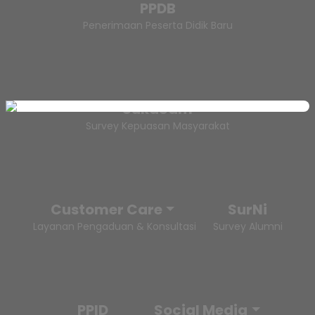
PPDB
Penerimaan Peserta Didik Baru
SukaSam
Survey Kepuasan Masyarakat
Customer Care
SurNi
Layanan Pengaduan & Konsultasi
Survey Alumni
PPID
Social Media