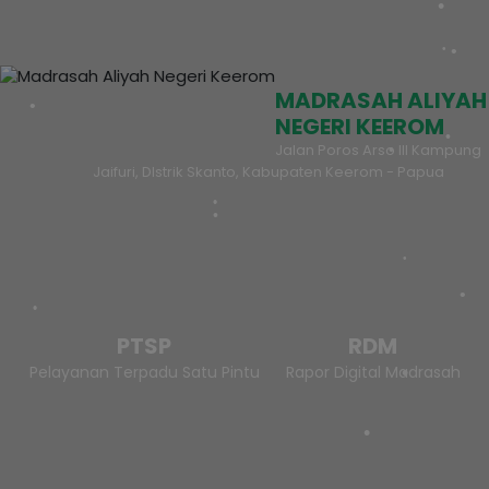
MADRASAH ALIYAH
NEGERI KEEROM
Jalan Poros Arso III Kampung
Jaifuri, DIstrik Skanto, Kabupaten Keerom - Papua
PTSP
RDM
Pelayanan Terpadu Satu Pintu
Rapor Digital Madrasah