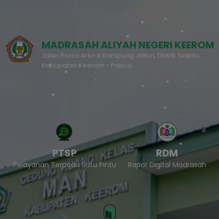
MADRASAH ALIYAH NEGERI KEEROM
Jalan Poros Arso III Kampung Jaifuri, DIstrik Skanto,
Kabupaten Keerom - Papua
PTSP
RDM
Pelayanan Terpadu Satu Pintu
Rapor Digital Madrasah