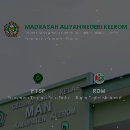
MADRASAH ALIYAH NEGERI KEEROM
Jalan Poros Arso III Kampung Jaifuri, DIstrik Skanto,
Kabupaten Keerom - Papua
PTSP
RDM
Pelayanan Terpadu Satu Pintu
Rapor Digital Madrasah