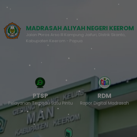
MADRASAH ALIYAH NEGERI KEEROM
Jalan Poros Arso III Kampung Jaifuri, DIstrik Skanto,
Kabupaten Keerom - Papua
PTSP
RDM
Pelayanan Terpadu Satu Pintu
Rapor Digital Madrasah