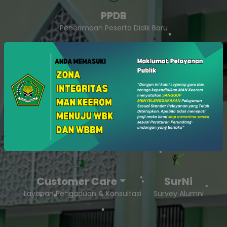
PPDB
Penerimaan Peserta Didik Baru
SukaSam
Survey Kepuasan Masyarakat
Customer Care
SurNi
Layanan Pengaduan & Konsultasi
Survey Alumni