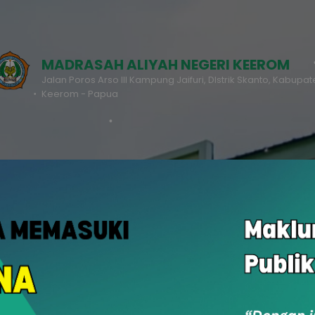
MADRASAH ALIYAH NEGERI KEEROM
Jalan Poros Arso III Kampung Jaifuri, DIstrik Skanto, Kabupa
Keerom - Papua
RDM
PPDB
u
Rapor Digital Madrasah
Penerimaan Peserta Didik Baru