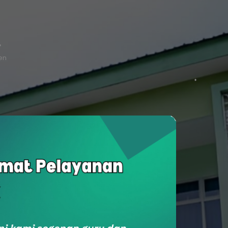
ten
SukaSam
Survey Kepuasan Masyarakat