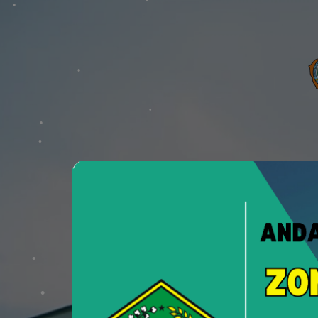
PTSP
Pelayanan Terpadu Satu Pint