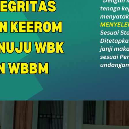
r Care
SurNi
PPID
Soc
an & Konsultasi
Survey Alumni
PPID MAN Keerom
Socia
Portal Berita MAN Keerom