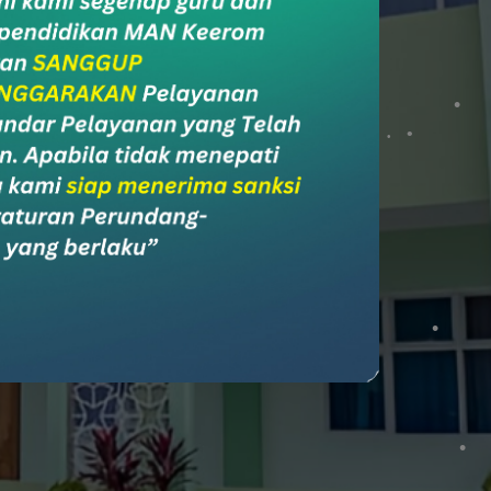
ial Media
l Media Madrasah