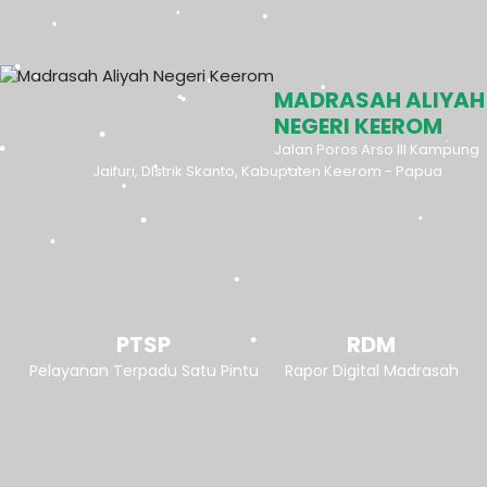
MADRASAH ALIYAH
NEGERI KEEROM
Jalan Poros Arso III Kampung
Jaifuri, DIstrik Skanto, Kabupaten Keerom - Papua
PTSP
RDM
Pelayanan Terpadu Satu Pintu
Rapor Digital Madrasah