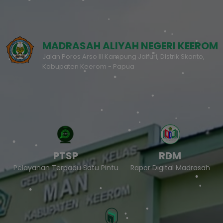
MADRASAH ALIYAH NEGERI KEEROM
Jalan Poros Arso III Kampung Jaifuri, DIstrik Skanto,
Kabupaten Keerom - Papua
PTSP
RDM
Pelayanan Terpadu Satu Pintu
Rapor Digital Madrasah