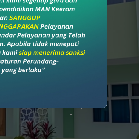
ial Media
l Media Madrasah