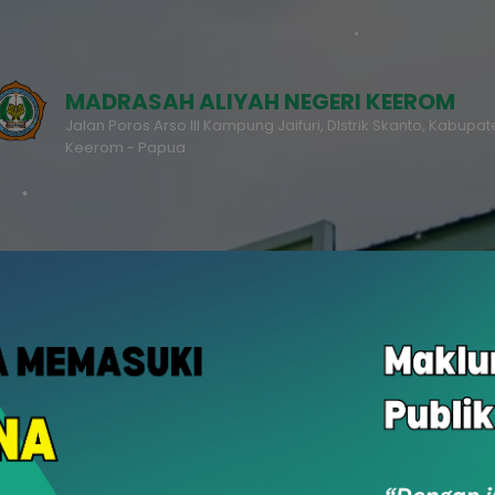
MADRASAH ALIYAH NEGERI KEEROM
Jalan Poros Arso III Kampung Jaifuri, DIstrik Skanto, Kabupa
Keerom - Papua
RDM
PPDB
u
Rapor Digital Madrasah
Penerimaan Peserta Didik Baru