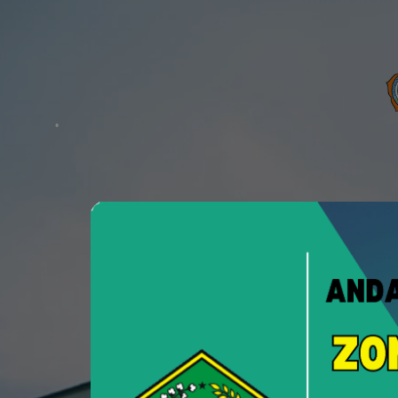
PTSP
Pelayanan Terpadu Satu Pint