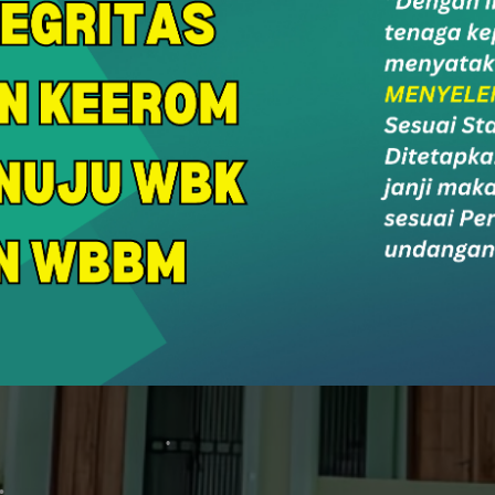
r Care
SurNi
PPID
Soc
an & Konsultasi
Survey Alumni
PPID MAN Keerom
Socia
Portal Berita MAN Keerom