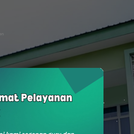
ten
SukaSam
Survey Kepuasan Masyarakat