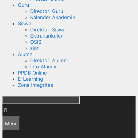
Guru
Directori Guru
Kalender Akademik
Siswa
Direktori Siswa
Ektrakurikuler
OSIS
slot
Alumni
Direktori Alumni
Info Alumni
PPDB Online
E-Learning
Zona Integritas
Cari
Menu