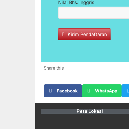
Nilai Bhs. Inggris
Kirim Pendaftaran
T
h
i
Share this
s
f
i
e
Facebook
WhatsApp
l
d
s
Peta Lokasi
h
o