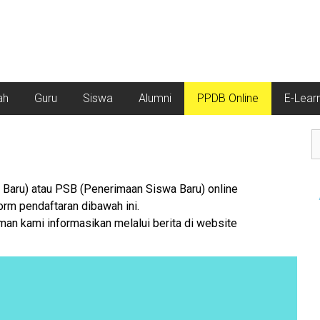
ah
Guru
Siswa
Alumni
PPDB Online
E-Lear
Baru) atau PSB (Penerimaan Siswa Baru) online
form pendaftaran dibawah ini.
n kami informasikan melalui berita di website